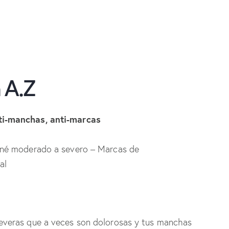
 A.Z
ti-manchas, anti-marcas
acné moderado a severo – Marcas de
al
everas que a veces son dolorosas y tus manchas