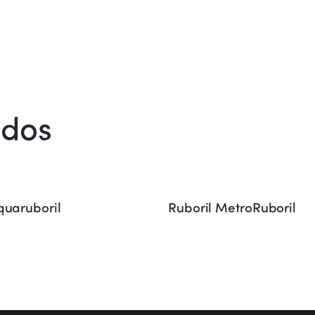
ados
quaruboril
Ruboril MetroRuboril