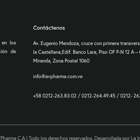
Contáctenos
 en los
Av. Eugenio Mendoza, cruce con primera transversa
ción de
la Castellana,Edif. Banco Lara, Piso OF P-N 12 A –
Miranda, Zona Postal 1060
info@avpharma.com.ve
+58 0212-263.83.02 / 0212-264.49.45 / 0212- 26
harma C.A | Todo los derechos reservados.
Desarrollada por La