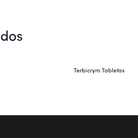
ados
x
Terbicrym Tabletas